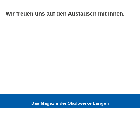
Wir freuen uns auf den Austausch mit Ihnen.
Das Magazin der Stadtwerke Langen
Startseite
Impressum
Datenschutzerklärung
Erklärung zur Barrierefreiheit
Kontakt
Privatsphäre-Einstellungen ändern
Historie der Privatsphäre-Einstellungen
Einwilligungen widerrufen