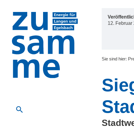
Zum
Veröffentlic
12. Februar
Inhalt
Sie sind hier:
Pr
Sie
Sta
Stadtwe