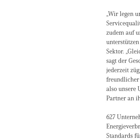
„Wir legen u
Servicequali
zudem auf un
unterstützen
Sektor. „Gle
sagt der Ges
jederzeit zü
freundlicher
also unsere 
Partner an ih
627 Unterne
Energieverbr
Standards fü