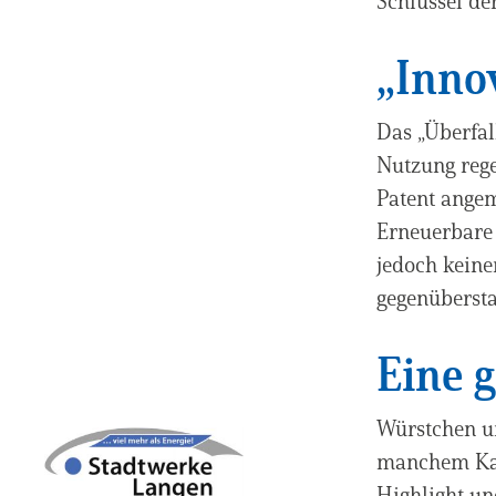
Schlüssel de
„Inno
Das „Überfal
Nutzung rege
Patent angem
Erneuerbare 
jedoch keine
gegenübersta
Eine 
Würstchen un
manchem Kar
Highlight u