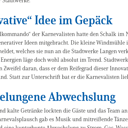
r Stadtwerke.
vative“ Idee im Gepäck
lkommando“ der Karnevalisten hatte den Schalk im N
nerativer Ideen mitgebracht. Die kleine Windmühle 
eldet, welches sie nun an die Stadtwerke Langen ver
Energien läge doch wohl absolut im Trend. Stadtwe
n Zweifel daran, dass er dem Reifegrad dieser Innova
nd. Statt zur Unterschrift bat er die Karnevalisten li
gelungene Abwechslung
d kalte Getränke lockten die Gäste und das Team an 
nevalsplausch gab es Musik und mitreißende Tänze
nd eine kunterbunte Abwechslung zu Strom, Gas, Wa