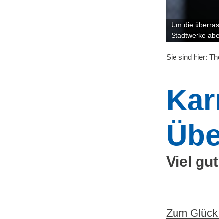
Um die überras
Stadtwerke abe
Sie sind hier:
Th
Kar
Übe
Viel gu
Zum Glück 