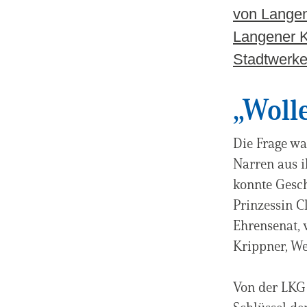
von Langen
Langener K
Stadtwerke
„Woll
Die Frage wa
Narren aus i
konnte Gesch
Prinzessin C
Ehrensenat,
Krippner, W
Von der LKG