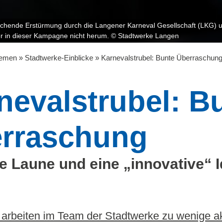
chende Erstürmung durch die Langener Karneval Gesellschaft (LKG) u
r in dieser Kampagne nicht herum.
© Stadtwerke Langen
emen
»
Stadtwerke-Einblicke
»
Karnevalstrubel: Bunte Überraschun
nevalstrubel: B
rraschung
te Laune und eine „innovative“ 
arbeiten im Team der Stadtwerke zu wenige ak