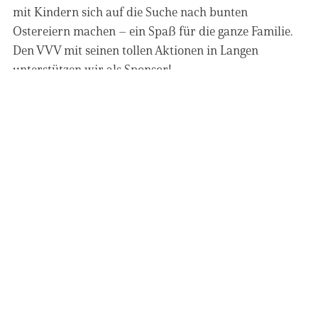
mit Kindern sich auf die Suche nach bunten
Ostereiern machen – ein Spaß für die ganze Familie.
Den VVV mit seinen tollen Aktionen in Langen
unterstützen wir als Sponsor!
Vereinsgelände SG Egelsbach
Auch auf dem Vereinsgelände der SG Egelsbach wehen
unsere Fahnen.